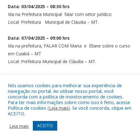
Data: 03/04/2025 – 08:30 hrs
Ida na Prefeitura Municipal falar com setor jurídico
Local: Prefeitura Municipal de Cláudia – MT.
Data: 07/04/2025 – 09:00 hrs
Ida na prefeitura, FALAR COM Maria e Eliane sobre o curso
em Cuiabá – MT
Local: Prefeitura Municipal de Cláudia – MT.
Data: 10/04/2025 – 08:40 – hrs
Ida na prefeitura levar balancete de 01/25 para contador
Nós usamos cookies para melhorar sua experiência de
navegação no portal. Ao utilizar nosso portal, você
assinar
concorda com a política de monitoramento de cookies.
Local: Prefeitura Municipal de Cláudia- MT.
Para ter mais informações sobre como isso é feito, acesse
Política de cookies (
Leia mais
). Se você concorda, clique em
ACEITO.
Data: 11/04/2025 – 09:20 hrs
Ida na Prefeitura encadernar balancete 01/2025, falar com o
ACEITO
Leia mais
controlador